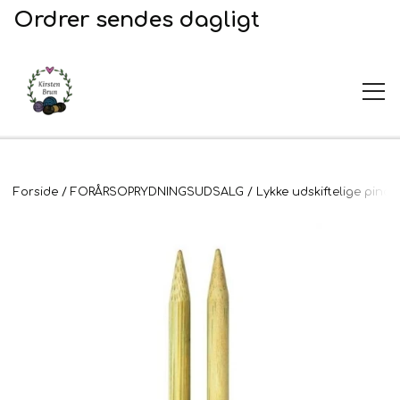
Ordrer sendes dagligt
UDSALG
Forside
FORÅRSOPRYDNINGSUDSALG
Lykke udskiftelige pin
Garn og opskrifter
Garn
Broderi
Opskrifter
2. Sortering
Plejeprodukter
Stof til broderi