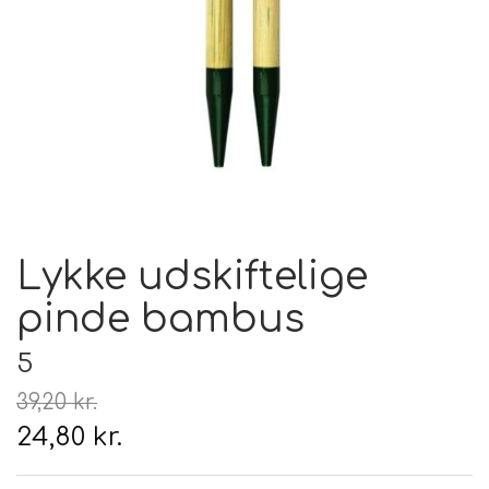
Hårpleje
Tilbehør
Hudpleje
Hanke - restparti
Strikketid
Til uld
Tyngdefyld af genbrugsplast
Gavekort
Uldpleje
Lykke udskiftelige
pinde bambus
5
39,20 kr.
24,80 kr.