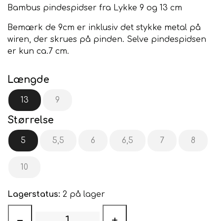
Bambus pindespidser fra Lykke 9 og 13 cm
Bemærk de 9cm er inklusiv det stykke metal på
wiren, der skrues på pinden. Selve pindespidsen
er kun ca.7 cm.
Længde
13
9
Størrelse
5
5,5
6
6,5
7
8
10
Lagerstatus:
2 på lager
−
+