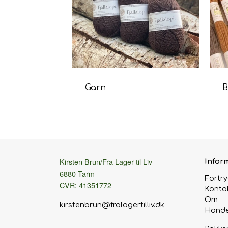
Garn
B
Kirsten Brun/Fra Lager til Liv
Infor
6880 Tarm
Fortr
CVR: 41351772
Konta
Om
kirstenbrun@fralagertilliv.dk
Hande