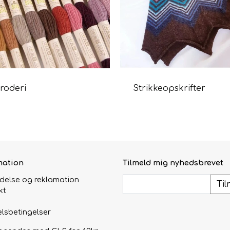
roderi
Strikkeopskrifter
mation
Tilmeld mig nyhedsbrevet
ydelse og reklamation
Til
kt
lsbetingelser