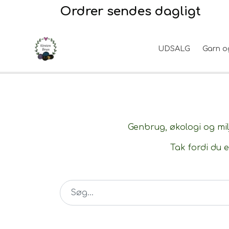
Ordrer sendes dagligt
UDSALG
Garn o
Garn
2. Sortering
Hårpleje
Hanke - restparti
Opskrifter
Stof til broderi
Hudpleje
Tyngdefyld af genbrugsplast
Til uld
Uldpleje
Genbrug, økologi og milj
Tak fordi du e