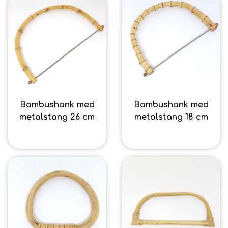
Hårpleje
Tilbehør
Hudpleje
Hanke - restparti
Strikketid
Til uld
Tyngdefyld af genbrugsplast
Gavekort
Uldpleje
Bambushank med
Bambushank med
metalstang 26 cm
metalstang 18 cm
47,20 kr.
43,20 kr.