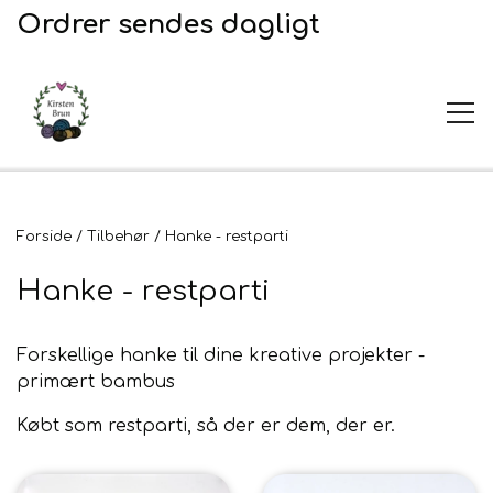
Ordrer sendes dagligt
UDSALG
Forside
Tilbehør
Hanke - restparti
Hanke - restparti
Garn og opskrifter
Forskellige hanke til dine kreative projekter -
Garn
Broderi
primært bambus
Opskrifter
Købt som restparti, så der er dem, der er.
2. Sortering
Plejeprodukter
Stof til broderi