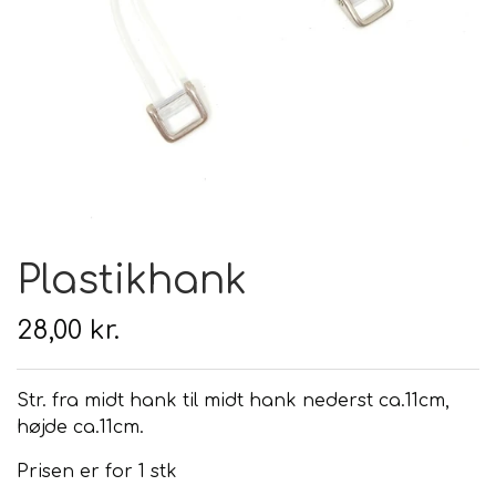
Hårpleje
Tilbehør
Hudpleje
Hanke - restparti
Strikketid
Til uld
Tyngdefyld af genbrugsplast
Gavekort
Uldpleje
Plastikhank
28,00 kr.
Str. fra midt hank til midt hank nederst ca.11cm,
højde ca.11cm.
Prisen er for 1 stk