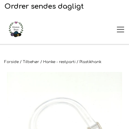
Ordrer sendes dagligt
UDSALG
Forside
Tilbehør
Hanke - restparti
Plastikhank
Garn og opskrifter
Garn
Broderi
Opskrifter
2. Sortering
Plejeprodukter
Stof til broderi