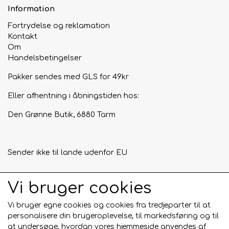
Information
Fortrydelse og reklamation
Kontakt
Om
Handelsbetingelser
Pakker sendes med GLS for 49kr
Eller afhentning i åbningstiden hos:
Den Grønne Butik, 6880 Tarm
Sender ikke til lande udenfor EU
Vi bruger cookies
Tilmeld mig nyhedsbrevet
Vi bruger egne cookies og cookies fra tredjeparter til at
Tilmeld
personalisere din brugeroplevelse, til markedsføring og til
at undersøge, hvordan vores hjemmeside anvendes af