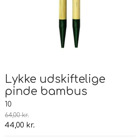
Hårpleje
Tilbehør
Hudpleje
Hanke - restparti
Strikketid
Til uld
Tyngdefyld af genbrugsplast
Gavekort
Uldpleje
Lykke udskiftelige
pinde bambus
10
64,00 kr.
44,00 kr.