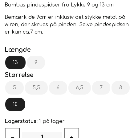
Bambus pindespidser fra Lykke 9 og 13 cm
Bemærk de 9cm er inklusiv det stykke metal på
wiren, der skrues på pinden. Selve pindespidsen
er kun ca.7 cm.
Længde
13
9
Størrelse
5
5,5
6
6,5
7
8
10
Lagerstatus:
1 på lager
−
+