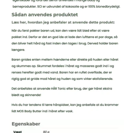
anvende balsam mere, da shampoobaren er så
fugtgivende.
Sådan laver Sæbemester Rikke Rietveld dette produkt:
Hver enkelt MILD Shampoobar laves i hånden og støbes i
runde forme. Baren tørres herefter i ca. 2 uger, så den er
helt hård og fast inden den pakkes ind i fødevaregodkendt
silkepapir, for at holde på kvaliteten. Herefter pakkes baren
flot ind i kraftigt danskproduceret genbrugspapirposer. En
flot og naturlig indpakning, helt uden plastik og med 100%
god karma.
Husk: Det er vigtigt at sæben kan ligge tørt, så den har
mulighed for at tørre ud mellem brug.