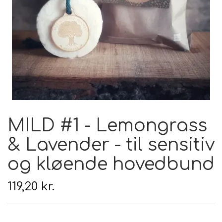
Hårpleje
Tilbehør
Hudpleje
Hanke - restparti
Strikketid
Til uld
Tyngdefyld af genbrugsplast
Gavekort
Uldpleje
MILD #1 - Lemongrass
& Lavender - til sensitiv
og kløende hovedbund
119,20 kr.