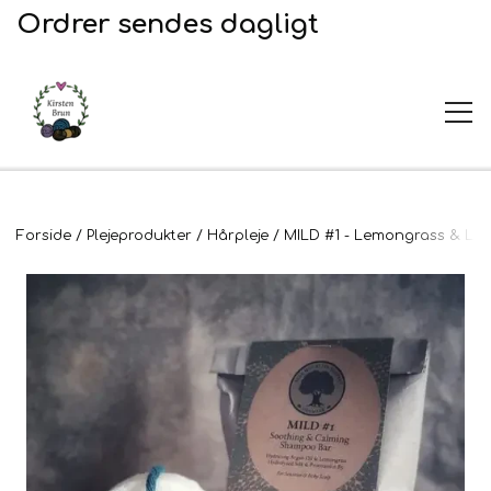
Ordrer sendes dagligt
UDSALG
Forside
Plejeprodukter
Hårpleje
MILD #1 - Lemongrass & Lave
Garn og opskrifter
Garn
Broderi
Opskrifter
2. Sortering
Plejeprodukter
Stof til broderi