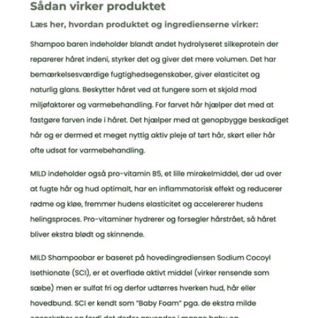
Ca 90 g
Sådan opleves produktet på din hud:
MILD shampoobar har en ruflet overflade, der gør det nemt
at fordele sæben i håret. Skummet er tykt og cremet og
efterlader håret blødt, rent og skinnende.
Hvad du kan forvente af længerevarende
brug:
Dit hår vil føles rent, blødt og skinnende – fuld af liv og
glans efter få anvendelser. Baren er specielt formuleret til at
rense effektivt, men mildt og nænsomt, samtidig med at
håret bliver fugtet og hovedbunden holdes sund og ren.
Mange af mine kunder fortæller at de slet ikke behøver at