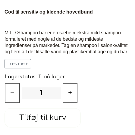
God til sensitiv og kløende hovedbund
MILD Shampoo bar er en sæbefri ekstra mild shampoo
formuleret med nogle af de bedste og mildeste
ingredienser på markedet. Tag en shampoo i salonkvalitet
og fjern alt det tilsatte vand og plastikemballage og du har
MILD Shampoobar. En lille og koncentreret Shampoobar
Læs mere
(svarer til 2 flasker professionel shampoo), der med fordel
kan bruges til hele kroppen og ansigt. Baren er tilsat
Lagerstatus:
11 på lager
vaskeaktive stoffer fra kokosolie, arganolie, blødgørende
silkeprotein og genopbyggende pro-vitamin B5, og har en
mild og beroligende duft af citrongræs og lavendel. Baren
−
+
er håndlavet og har en praktisk snor, der går den nem at
håndtere i badet. Den er også perfekt til rejsen eller
camping.
Tilføj til kurv
Shampoo baren kan anvendes af alle hår typer - også
krøllet har (Curly Girl Metoden), men er særlig god til
sensitiv og kløende hovedbund.