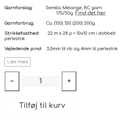
G
arnforslag:
Semilla Melange, BC garn:
Find det her
175/50g
Garnforbrug:
Ca. (150) 150 (200) 200g
Strikkefasthed:
22 m x 28 p = 10x10 cm i dobbelt
perlestrik
Vejledende pind:
3,5mm til rib og 4mm til perlestrik
Bredde:
(34) 36 (38) 40 cm
Læs mere
Længde:
(42) 46 (50) 54 cm
−
+
Æ
rmelængde:
(30) 32 (34) 36 cm
Modellen er forholdsvis smal, så mål gerne på barnet
Tilføj til kurv
før du vælger størrelse. Mål f.eks. på en trøje, du ved
sidder godt, så er du mere sikker på succes. Trøjen
strikkes rundt oppefra og ned og er derfor let at rette til
i længden, hvis du har barnet i nærheden til også at