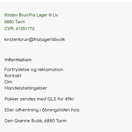
prøve den på undervejs (det er en god indikator for, om
de gider trøjen, har jeg erfaret – for så gider de som regel
Kirsten Brun/Fra Lager til Liv
også godt prøve den på i processen).
6880 Tarm
CVR: 41351772
kirstenbrun@fralagertilliv.dk
Information
Fortrydelse og reklamation
Kontakt
Om
Handelsbetingelser
Pakker sendes med GLS for 49kr
Eller afhentning i åbningstiden hos:
Den Grønne Butik, 6880 Tarm