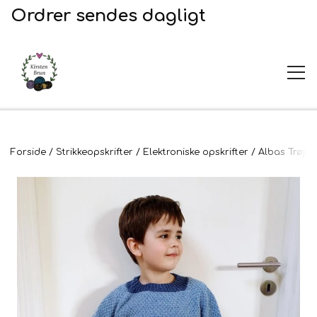
Ordrer sendes dagligt
UDSALG
Forside
Strikkeopskrifter
Elektroniske opskrifter
Albas Trøje
Garn og opskrifter
Garn
Broderi
Opskrifter
2. Sortering
Plejeprodukter
Stof til broderi