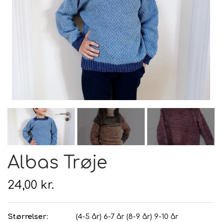
Hårpleje
Tilbehør
Hudpleje
Hanke - restparti
Strikketid
Til uld
Tyngdefyld af genbrugsplast
Gavekort
Uldpleje
Albas Trøje
24,00 kr.
Størrelser:
(4-5 år) 6-7 år (8-9 år) 9-10 år