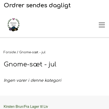
Ordrer sendes dagligt
UDSALG
Forside
Gnome-sæt - jul
Gnome-sæt - jul
Garn og opskrifter
Garn
Ingen varer i denne kategori
Broderi
Opskrifter
2. Sortering
Plejeprodukter
Kirsten Brun/Fra Lager til Liv
Stof til broderi