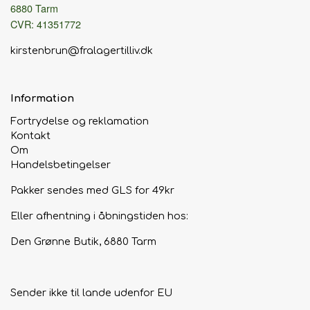
Hårpleje
6880 Tarm
Tilbehør
CVR: 41351772
Hudpleje
Hanke - restparti
kirstenbrun@fralagertilliv.dk
Strikketid
Til uld
Tyngdefyld af genbrugsplast
Information
Gavekort
Fortrydelse og reklamation
Uldpleje
Kontakt
Om
Handelsbetingelser
Pakker sendes med GLS for 49kr
Eller afhentning i åbningstiden hos:
Den Grønne Butik, 6880 Tarm
Sender ikke til lande udenfor EU