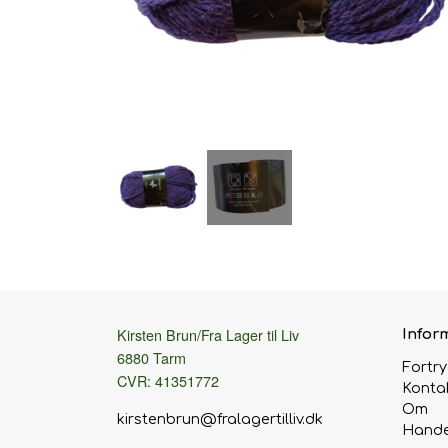
Kirsten Brun/Fra Lager til Liv
Infor
6880 Tarm
Fortr
CVR: 41351772
Konta
Om
kirstenbrun@fralagertilliv.dk
Hande