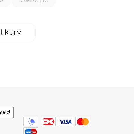
id
Meleret grå
il kurv
meld