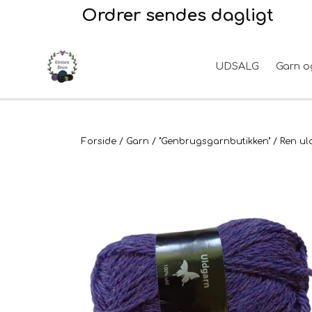
Ordrer sendes dagligt
UDSALG
Garn o
Garn
2. Sortering
Hårpleje
Hanke - restparti
Opskrifter
Stof til broderi
Hudpleje
Tyngdefyld af genbrugsplast
Forside
Garn
"Genbrugsgarnbutikken"
Ren ul
Til uld
Uldpleje