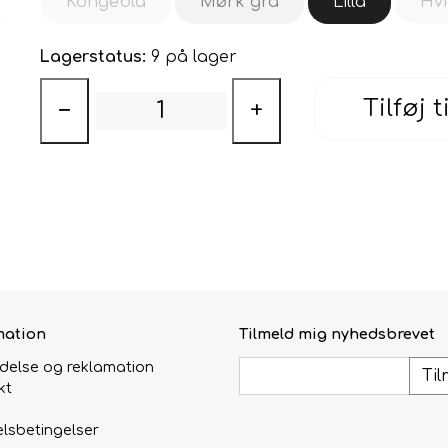
Kongeblå
Mørk grå
Lilla
Hv
Lagerstatus:
9 på lager
Tilføj t
−
+
mation
Tilmeld mig nyhedsbrevet
ydelse og reklamation
Til
kt
lsbetingelser