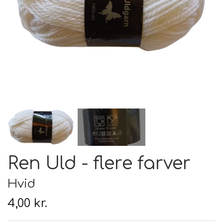
Hårpleje
Tilbehør
Hudpleje
Hanke - restparti
Strikketid
Til uld
Tyngdefyld af genbrugsplast
Gavekort
Uldpleje
Ren Uld - flere farver
Hvid
4,00 kr.