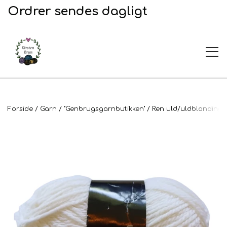
Ordrer sendes dagligt
UDSALG
Forside
Garn
"Genbrugsgarnbutikken"
Ren uld/uldblandinge
Garn og opskrifter
Garn
Broderi
Opskrifter
2. Sortering
Plejeprodukter
Stof til broderi