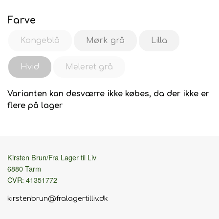
Farve
Kongeblå
Mørk grå
Lilla
Hvid
Meleret grå
Varianten kan desværre ikke købes, da der ikke er
flere på lager
Kirsten Brun/Fra Lager til Liv
6880 Tarm
CVR: 41351772
kirstenbrun@fralagertilliv.dk