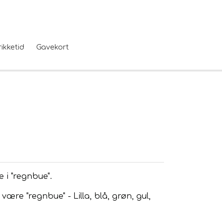
rikketid
Gavekort
 i "regnbue".
ære "regnbue" - Lilla, blå, grøn, gul,