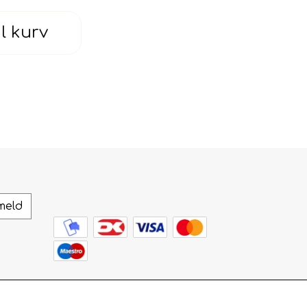
il kurv
meld