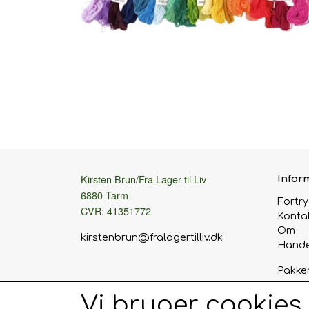
Kirsten Brun/Fra Lager til Liv
Infor
6880 Tarm
Fortr
CVR: 41351772
Konta
Om
kirstenbrun@fralagertilliv.dk
Hande
Pakke
Eller 
Vi bruger cookies