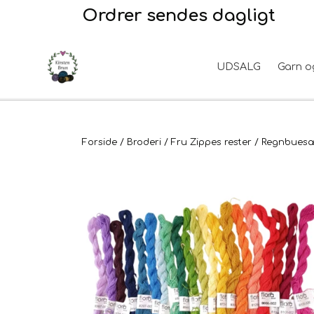
Ordrer sendes dagligt
UDSALG
Garn o
Garn
2. Sortering
Hårpleje
Hanke - restparti
Opskrifter
Stof til broderi
Hudpleje
Tyngdefyld af genbrugsplast
Forside
Broderi
Fru Zippes rester
Regnbues
Til uld
Uldpleje