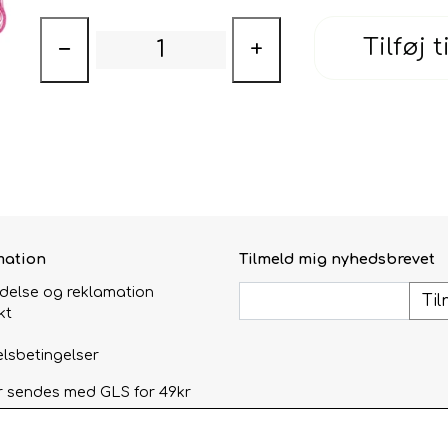
Tilføj t
−
+
mation
Tilmeld mig nyhedsbrevet
ydelse og reklamation
Til
kt
lsbetingelser
r sendes med GLS for 49kr
afhentning i åbningstiden