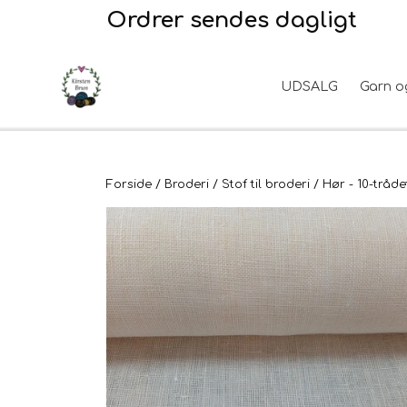
Ordrer sendes dagligt
UDSALG
Garn o
Garn
2. Sortering
Hårpleje
Hanke - restparti
Opskrifter
Stof til broderi
Hudpleje
Tyngdefyld af genbrugsplast
Forside
Broderi
Stof til broderi
Hør - 10-tråd
Til uld
Uldpleje