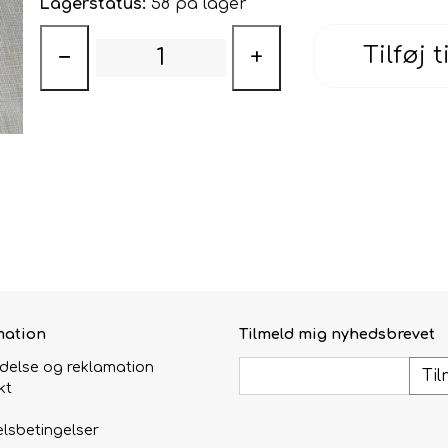
Lagerstatus:
58 på lager
Tilføj t
−
+
mation
Tilmeld mig nyhedsbrevet
ydelse og reklamation
Til
kt
lsbetingelser