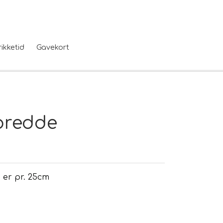
rikketid
Gavekort
 bredde
n er pr. 25cm