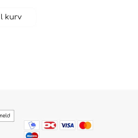
il kurv
meld