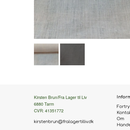
Kirsten Brun/Fra Lager til Liv
Infor
6880 Tarm
Fortr
CVR: 41351772
Konta
Om
kirstenbrun@fralagertilliv.dk
Hande