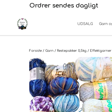
Ordrer sendes dagligt
UDSALG
Garn o
Garn
2. Sortering
Hårpleje
Hanke - restparti
Opskrifter
Stof til broderi
Hudpleje
Tyngdefyld af genbrugsplast
Forside
Garn
Restepakker 0,5kg
Effektgarner
Til uld
Uldpleje