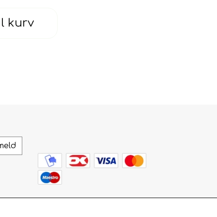
il kurv
meld