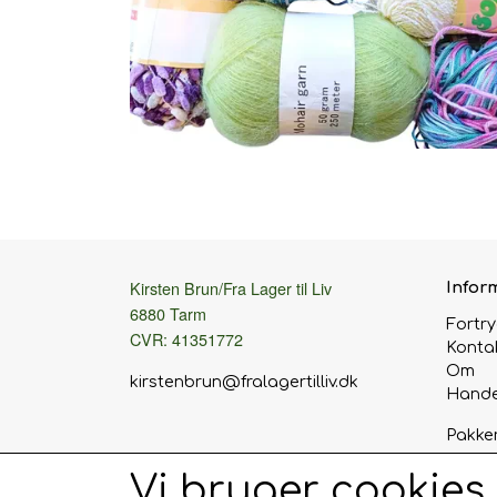
Kirsten Brun/Fra Lager til Liv
Infor
6880 Tarm
Fortr
CVR: 41351772
Konta
Om
kirstenbrun@fralagertilliv.dk
Hande
Pakke
Eller 
Vi bruger cookies