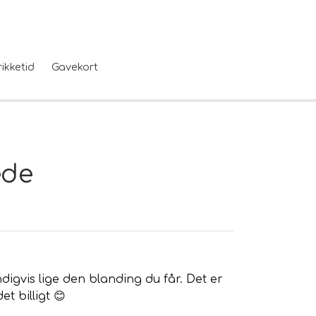
rikketid
Gavekort
ede
digvis lige den blanding du får. Det er
et billigt 😊