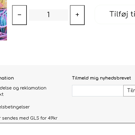
Tilføj t
−
+
mation
Tilmeld mig nyhedsbrevet
ydelse og reklamation
Til
kt
lsbetingelser
r sendes med GLS for 49kr
afhentning i åbningstiden