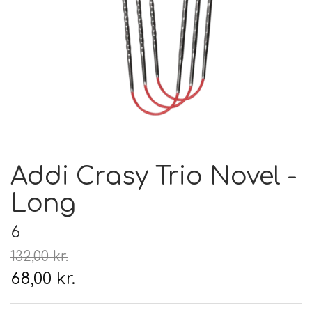
Hårpleje
Tilbehør
Hudpleje
Hanke - restparti
Strikketid
Til uld
Tyngdefyld af genbrugsplast
Gavekort
Uldpleje
Addi Crasy Trio Novel -
Long
6
132,00 kr.
68,00 kr.