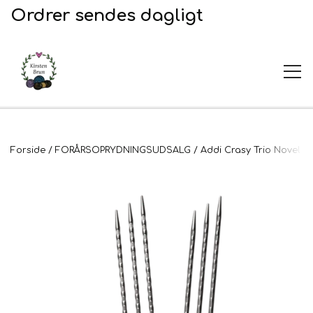
Ordrer sendes dagligt
UDSALG
Forside
FORÅRSOPRYDNINGSUDSALG
Addi Crasy Trio Novel -
Garn og opskrifter
Garn
Broderi
Opskrifter
2. Sortering
Plejeprodukter
Stof til broderi