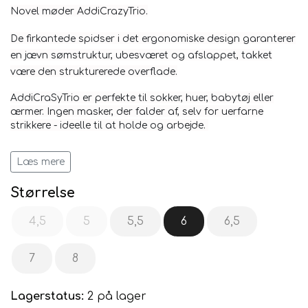
Novel
møder AddiCrazyTrio.
De firkantede spidser i det ergonomiske design garanterer
en jævn sømstruktur, ubesværet og afslappet, takket
være den strukturerede overflade.
AddiCraSyTrio er perfekte til sokker, huer, babytøj eller
ærmer.
Ingen masker, der falder af, selv for uerfarne
strikkere - ideelle til at holde og arbejde.
Materiale:
hvid bronzeret messing med to Lace spidser
Læs mere
og rød addi wire
Størrelse
4,5
5
5,5
6
6,5
7
8
Lagerstatus:
2 på lager