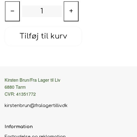
−
+
Tilføj til kurv
Kirsten Brun/Fra Lager til Liv
6880 Tarm
CVR: 41351772
kirstenbrun@fralagertilliv.dk
Information
Fortrydelse og reklamation