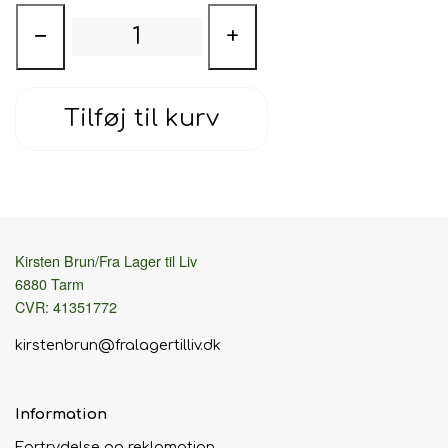
−
+
Tilføj til kurv
Kirsten Brun/Fra Lager til Liv
6880 Tarm
CVR: 41351772
kirstenbrun@fralagertilliv.dk
Information
Fortrydelse og reklamation