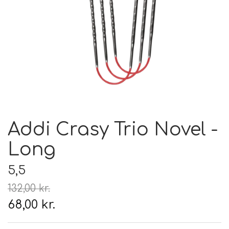
Hårpleje
Tilbehør
Hudpleje
Hanke - restparti
Strikketid
Til uld
Tyngdefyld af genbrugsplast
Gavekort
Uldpleje
Addi Crasy Trio Novel -
Long
5,5
132,00 kr.
68,00 kr.