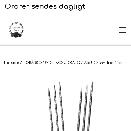
Ordrer sendes dagligt
UDSALG
Forside
FORÅRSOPRYDNINGSUDSALG
Addi Crasy Trio Novel -
Garn og opskrifter
Garn
Broderi
Opskrifter
2. Sortering
Plejeprodukter
Stof til broderi