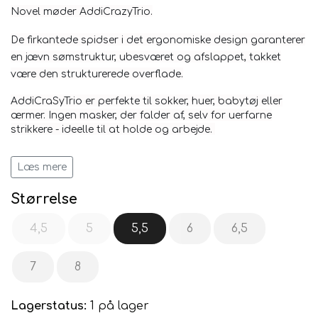
Novel
møder AddiCrazyTrio.
De firkantede spidser i det ergonomiske design garanterer
en jævn sømstruktur, ubesværet og afslappet, takket
være den strukturerede overflade.
AddiCraSyTrio er perfekte til sokker, huer, babytøj eller
ærmer.
Ingen masker, der falder af, selv for uerfarne
strikkere - ideelle til at holde og arbejde.
Materiale:
hvid bronzeret messing med to Lace spidser
Læs mere
og rød addi wire
Størrelse
4,5
5
5,5
6
6,5
7
8
Lagerstatus:
1 på lager