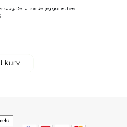
 onsdag. Derfor sender jeg garnet hver
g.
 udendørs.
il kurv
meld