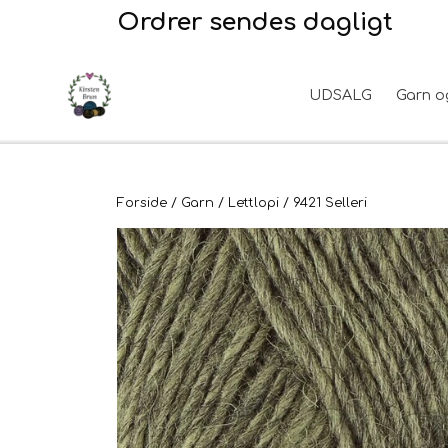
Ordrer sendes dagligt
UDSALG
Garn o
Garn
2. Sortering
Hårpleje
Hanke - restparti
Opskrifter
Stof til broderi
Hudpleje
Tyngdefyld af genbrugsplast
Forside
Garn
Lettlopi
9421 Selleri
Til uld
Uldpleje