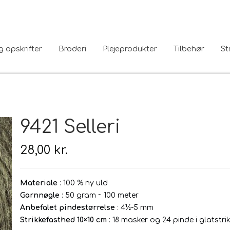
g opskrifter
Broderi
Plejeprodukter
Tilbehør
St
9421 Selleri
28,00 kr.
Materiale
: 100 % ny uld
Garnnøgle
: 50 gram ~ 100 meter
Anbefalet pindestørrelse
: 4½-5 mm
Strikkefasthed 10×10 cm
: 18 masker og 24 pinde i glatstrik