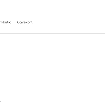
rikketid
Gavekort
.