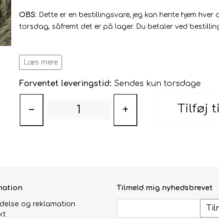
OBS:
Dette er en bestillingsvare, jeg kan hente hjem hver
torsdag, såfremt det er på lager.
Du betaler ved bestillin
Tøj fra Léttlopi er meget behageligt, både indendørs og
Læs mere
Forventet leveringstid:
Sendes kun torsdage
Tilføj t
−
+
mation
Tilmeld mig nyhedsbrevet
ydelse og reklamation
Til
kt