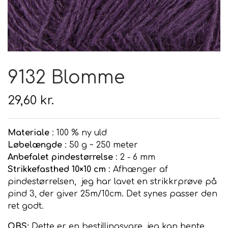
Hårpleje
Tilbehør
Hudpleje
Hanke - restparti
Strikketid
Til uld
Tyngdefyld af genbrugsplast
9132 Blomme
Gavekort
Uldpleje
29,60 kr.
Materiale
: 100 % ny uld
Løbelængde
: 50 g ~ 250 meter
Anbefalet pindestørrelse
: 2 - 6 mm
Strikkefasthed 10×10 cm
: Afhænger af
pindestørrelsen,
jeg har lavet en strikkrprøve på
pind 3, der giver 25m/10cm. Det synes passer den
ret godt.
OBS:
Dette er en bestillingsvare, jeg kan hente