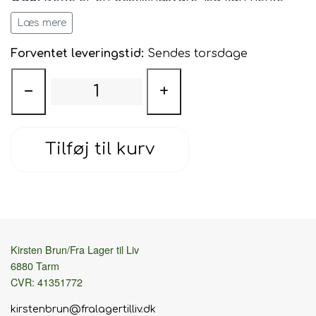
hjem hver onsdag. Derfor sender jeg garnet hver
Læs mere
torsdag, såfremt det er på lager. Du betaler ved
bestilling.
Forventet leveringstid:
Sendes torsdage
−
+
Tilføj til kurv
Kirsten Brun/Fra Lager til Liv
6880 Tarm
CVR: 41351772
kirstenbrun@fralagertilliv.dk