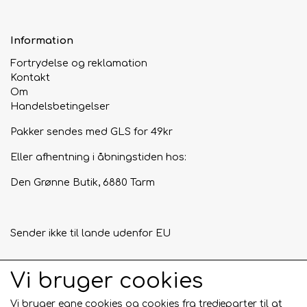
Information
Fortrydelse og reklamation
Kontakt
Om
Handelsbetingelser
Pakker sendes med GLS for 49kr
Eller afhentning i åbningstiden hos:
Den Grønne Butik, 6880 Tarm
Sender ikke til lande udenfor EU
Vi bruger cookies
Tilmeld mig nyhedsbrevet
Vi bruger egne cookies og cookies fra tredjeparter til at