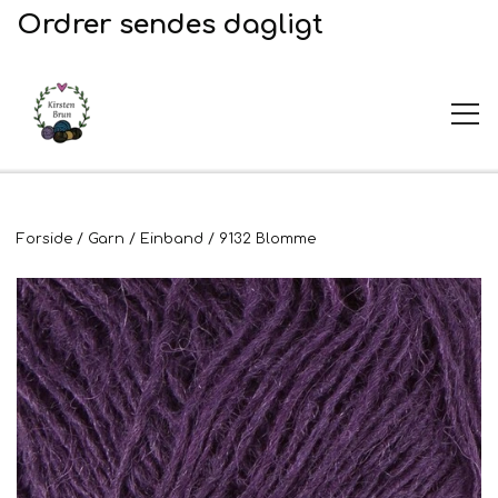
Ordrer sendes dagligt
UDSALG
Forside
Garn
Einband
9132 Blomme
Garn og opskrifter
Garn
Broderi
Opskrifter
2. Sortering
Plejeprodukter
Stof til broderi