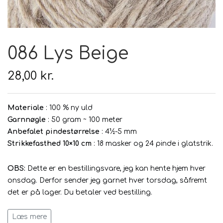
Hårpleje
Tilbehør
Hudpleje
Hanke - restparti
Strikketid
086 Lys Beige
Til uld
Tyngdefyld af genbrugsplast
Gavekort
28,00 kr.
Uldpleje
Materiale
: 100 % ny uld
Garnnøgle
: 50 gram ~ 100 meter
Anbefalet pindestørrelse
: 4½-5 mm
Strikkefasthed 10×10 cm
: 18 masker og 24 pinde i glatstrik.
OBS:
Dette er en bestillingsvare, jeg kan hente hjem hver
onsdag. Derfor sender jeg garnet hver torsdag, såfremt
det er på lager.
Du betaler ved bestilling.
Læs mere
Tøj fra Léttlopi er meget behageligt, både indendørs og