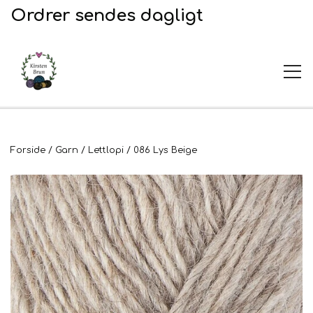
Ordrer sendes dagligt
UDSALG
Forside
Garn
Lettlopi
086 Lys Beige
Garn og opskrifter
Garn
Broderi
Opskrifter
2. Sortering
Plejeprodukter
Stof til broderi