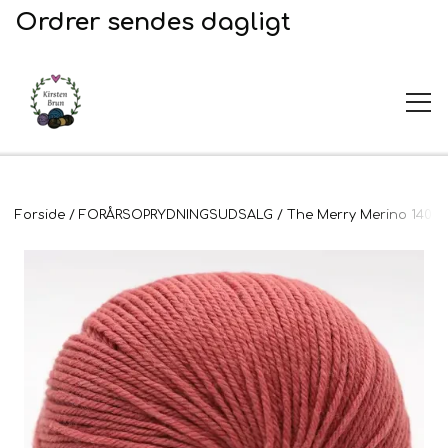
Ordrer sendes dagligt
UDSALG
Forside
FORÅRSOPRYDNINGSUDSALG
The Merry Merino 140
Garn og opskrifter
Garn
Broderi
Opskrifter
2. Sortering
Plejeprodukter
Stof til broderi