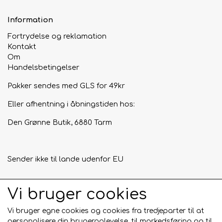
Information
Fortrydelse og reklamation
Kontakt
Om
Handelsbetingelser
Pakker sendes med GLS for 49kr
Eller afhentning i åbningstiden hos:
Den Grønne Butik, 6880 Tarm
Sender ikke til lande udenfor EU
Vi bruger cookies
Tilmeld mig nyhedsbrevet
Vi bruger egne cookies og cookies fra tredjeparter til at
Tilmeld
personalisere din brugeroplevelse, til markedsføring og til