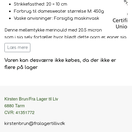
Strikkefasthed: 20 = 10 cm
Forbrug til damesweater størrelse M: 450g
Vaske anvisninger: Forsigtig maskinvask
Denne mellemtykke merinould med 20.5 micron
som i sig selv fortæller hvor blødt dette garn er, egner sig pe
baby. børne og voksenbeklædning. Takket være den miljøven
Læs mere
enzymbehandling kan Merry Merino maskinvaskes på skåne
grader. Det gør det ekstra nemt at tage vare på dit strik.
Varen kan desværre ikke købes, da der ikke er
flere på lager
Råulden kommer fra Argentina og er naturligvis mulesing-fri.
spundet i Italien.
Kirsten Brun/Fra Lager til Liv
6880 Tarm
CVR: 41351772
kirstenbrun@fralagertilliv.dk