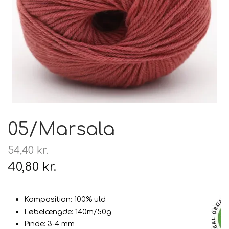
Hårpleje
Tilbehør
Hudpleje
Hanke - restparti
Strikketid
Til uld
Tyngdefyld af genbrugsplast
Gavekort
Uldpleje
05/Marsala
54,40 kr.
40,80 kr.
Komposition: 100% uld
Løbelængde: 140m/50g
Pinde: 3-4 mm