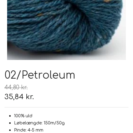
Hårpleje
Tilbehør
Hudpleje
Hanke - restparti
Strikketid
Til uld
Tyngdefyld af genbrugsplast
Gavekort
Uldpleje
02/Petroleum
44,80 kr.
35,84 kr.
100% uld
Løbelængde: 150m/50g
Pinde: 4-5 mm