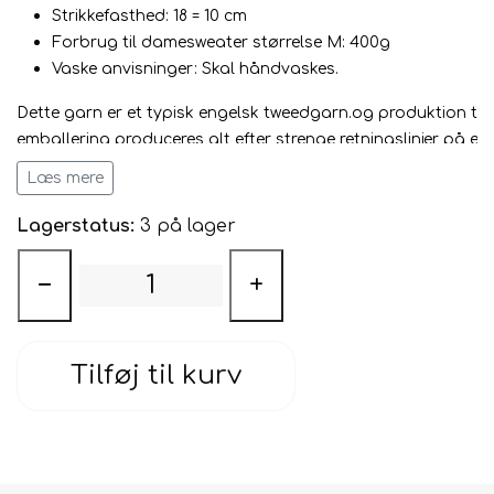
Strikkefasthed: 18 = 10 cm
Forbrug til damesweater størrelse M: 400g
Vaske anvisninger: Skal håndvaskes.
Dette garn er et typisk engelsk tweedgarn.og produktion ti
emballering produceres alt efter strenge retningslinjer på e
socialt korrekt måde.
Læs mere
Den rå uld til Loch Lomond kommer fra mulesing-fri gårde i 
Lagerstatus:
3 på lager
Det spindes og farves i Tyrkiet.
−
+
Loch Lomond spindes som kartet garn, hvilket betyder, at d
voluminøst og samtidig har en lang løbelængde. Dette gør 
stykker pæne og lette. Garnet er GOTS-certificeret! Så fra får 
Tilføj til kurv
GOTS GOTS certified by Control Union CU 890756.