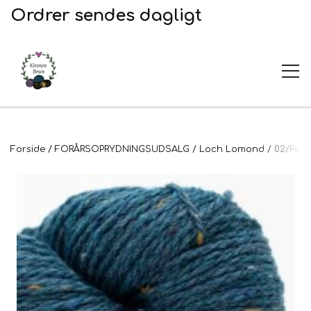
Ordrer sendes dagligt
UDSALG
Forside
FORÅRSOPRYDNINGSUDSALG
Loch Lomond
02/Petr
Garn og opskrifter
Garn
Broderi
Opskrifter
2. Sortering
Plejeprodukter
Stof til broderi