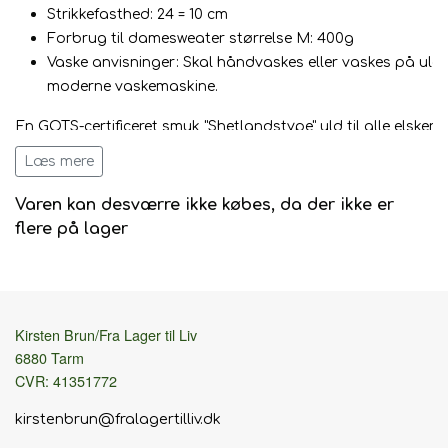
Strikkefasthed: 24 = 10 cm
Forbrug til damesweater størrelse M: 400g
Vaske anvisninger: Skal håndvaskes eller vaskes på uld
moderne vaskemaskine.
En GOTS-certificeret smuk "Shetlandstype" uld til alle elskere 
flerfarvestrik og vidunderlige uldne trøjer, jakker, plaider og t
Læs mere
kaldes "Shetlandstype" og ikke Shetlandsuld, da garnet ikke
Shetlandsøerne, da der her ikke er nogen GOTS-certificerede
Varen kan desværre ikke købes, da der ikke er
organiske Shetlandstype ser dog nøjagtig ligesådan ud, h
flere på lager
egenskaber og er endda lidt blødere end konventionel Shetl
Bio Shetland kommer i 70 farver og er et smukt kartegarn 
flotte meleringer. Den enkelte farve har mange nuancer, som 
Kirsten Brun/Fra Lager til Liv
færdige arbejde et superlækkert udtryk. Bio Shetland er perf
6880 Tarm
børne- og voksenstrik, strukturstrik, lace og fair-isle. Bio Sh
CVR: 41351772
også bruges på strikkemaskinen og i væven.
kirstenbrun@fralagertilliv.dk
Du kan vaske dine færdige strikprodukter i dette garn på