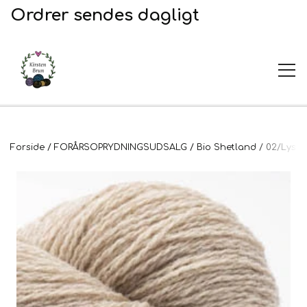
Ordrer sendes dagligt
UDSALG
Forside
FORÅRSOPRYDNINGSUDSALG
Bio Shetland
02/Lys K
Garn og opskrifter
Garn
Broderi
Opskrifter
2. Sortering
Plejeprodukter
Stof til broderi