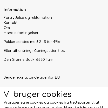
uldvaskeprogram. Det er dog en god idé at teste, om din v
vasker skånsomt nok, ved kun at vaske din strikkeprøve til 
Information
med, og du skal selvfølgelig huske at måle denne på forhånd
Fortrydelse og reklamation
kommer fra gårde i Sydamerika, hvor der ikke anvendes mule
Kontakt
spindes og farves i Tyrkiet.
Om
Handelsbetingelser
GOTS certified by Control Union CU 890756.
Pakker sendes med GLS for 49kr
Eller afhentning i åbningstiden hos:
Den Grønne Butik, 6880 Tarm
Sender ikke til lande udenfor EU
Vi bruger cookies
Tilmeld mig nyhedsbrevet
Vi bruger egne cookies og cookies fra tredjeparter til at
Tilmeld
personalisere din brugeroplevelse, til markedsføring og til