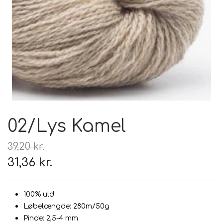
Hårpleje
Tilbehør
Hudpleje
Hanke - restparti
Strikketid
Til uld
Tyngdefyld af genbrugsplast
Gavekort
Uldpleje
02/Lys Kamel
39,20 kr.
31,36 kr.
100% uld
Løbelængde: 280m/50g
Pinde: 2,5-4 mm