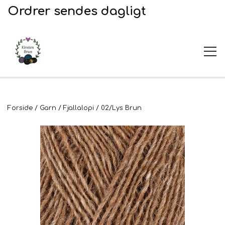
Ordrer sendes dagligt
UDSALG
Forside
Garn
Fjallalopi
02/Lys Brun
Garn og opskrifter
Garn
Broderi
Opskrifter
2. Sortering
Plejeprodukter
Stof til broderi