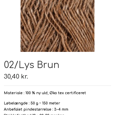
Hårpleje
Tilbehør
Hudpleje
Hanke - restparti
Strikketid
Til uld
Tyngdefyld af genbrugsplast
Gavekort
Uldpleje
02/Lys Brun
30,40 kr.
Materiale
: 100 % ny uld, Øko tex certificeret
Løbelængde
: 50 g ~ 150 meter
Anbefalet pindestørrelse
: 3-4 mm