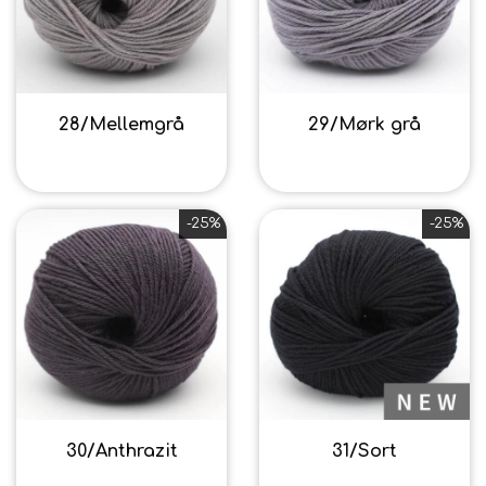
28/Mellemgrå
29/Mørk grå
40,80 kr.
40,80 kr.
-25%
-25%
30/Anthrazit
31/Sort
40,80 kr.
40,80 kr.