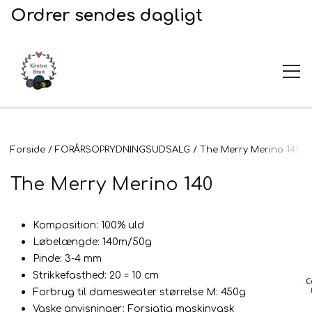
Ordrer sendes dagligt
UDSALG
Forside
FORÅRSOPRYDNINGSUDSALG
The Merry Merino 140
The Merry Merino 140
Garn og opskrifter
Komposition: 100% uld
Garn
Broderi
Løbelængde: 140m/50g
Pinde: 3-4 mm
Opskrifter
2. Sortering
Strikkefasthed: 20 = 10 cm
Plejeprodukter
Forbrug til damesweater størrelse M: 450g
Vaske anvisninger: Forsigtig maskinvask
Stof til broderi