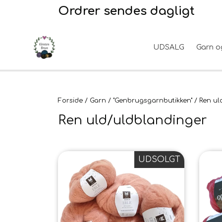
Ordrer sendes dagligt
UDSALG
Garn o
Garn
2. Sortering
Hårpleje
Hanke - restparti
Opskrifter
Stof til broderi
Hudpleje
Tyngdefyld af genbrugsplast
Forside
Garn
"Genbrugsgarnbutikken"
Ren ul
Til uld
Uldpleje
Ren uld/uldblandinger
UDSOLGT