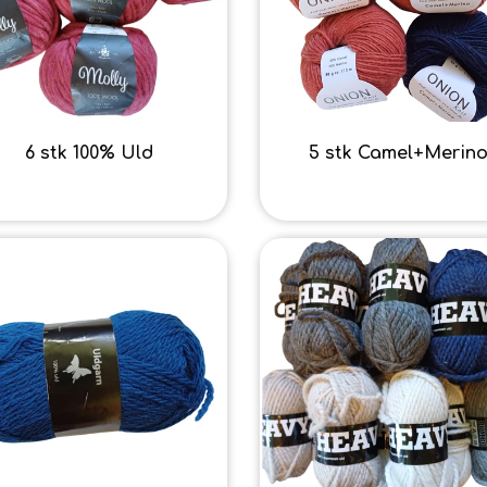
6 stk 100% Uld
5 stk Camel+Merin
80,00 kr.
40,00 kr.