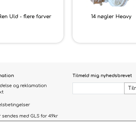
Ren Uld - flere farver
14 nøgler Heavy
4,00 kr.
56,00 kr.
mation
Tilmeld mig nyhedsbrevet
ydelse og reklamation
Til
kt
lsbetingelser
r sendes med GLS for 49kr
afhentning i åbningstiden