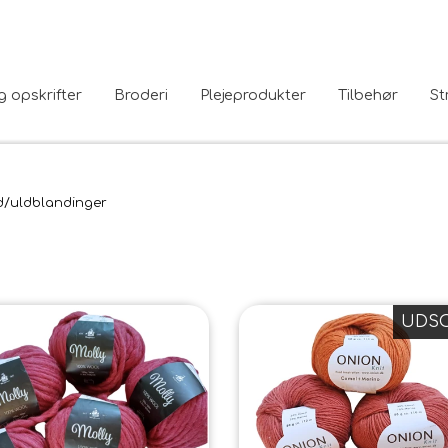
g opskrifter
Broderi
Plejeprodukter
Tilbehør
St
d/uldblandinger
UDS