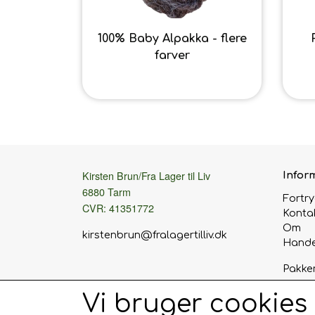
100% Baby Alpakka - flere
farver
5,60 kr.
Kirsten Brun/Fra Lager til Liv
Infor
6880 Tarm
Fortr
CVR: 41351772
Konta
Om
kirstenbrun@fralagertilliv.dk
Hande
Pakke
Eller 
Vi bruger cookies
hos: