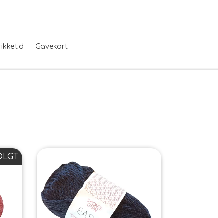
rikketid
Gavekort
OLGT