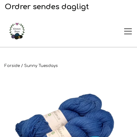
Ordrer sendes dagligt
UDSALG
Forside
Sunny Tuesdays
Garn og opskrifter
Garn
Broderi
Opskrifter
2. Sortering
Plejeprodukter
Stof til broderi