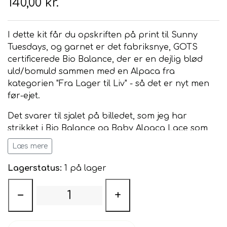
140,00 kr.
I dette kit får du opskriften på print til Sunny
Tuesdays, og garnet er det fabriksnye, GOTS
certificerede Bio Balance, der er en dejlig blød
uld/bomuld sammen med en Alpaca fra
kategorien "Fra Lager til Liv" - så det er nyt men
før-ejet.
Det svarer til sjalet på billedet, som jeg har
strikket i Bio Balance og Baby Alpaca Lace som
du også finder under
Fabriksnye Garner
Læs mere
Mål på sjalet er ca. 200cm vingefang og 50cm ned
Lagerstatus:
1 på lager
midt for.
−
+