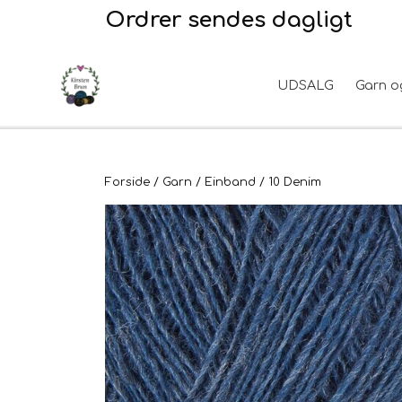
Ordrer sendes dagligt
UDSALG
Garn o
Garn
2. Sortering
Hårpleje
Hanke - restparti
Opskrifter
Stof til broderi
Hudpleje
Tyngdefyld af genbrugsplast
Forside
Garn
Einband
10 Denim
Til uld
Uldpleje