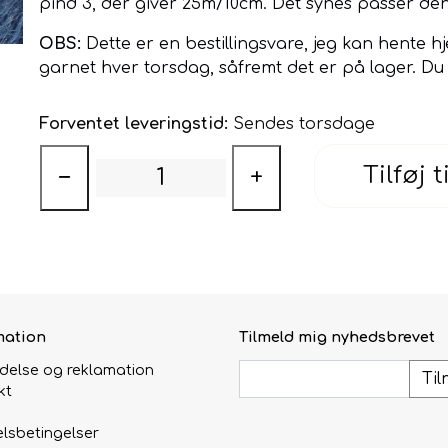
pind 3, der giver 25m/10cm. Det synes passer den
OBS:
Dette er en bestillingsvare, jeg kan hente 
garnet hver torsdag, såfremt det er på lager. Du 
Forventet leveringstid:
Sendes torsdage
Tilføj t
−
+
mation
Tilmeld mig nyhedsbrevet
ydelse og reklamation
Til
kt
lsbetingelser