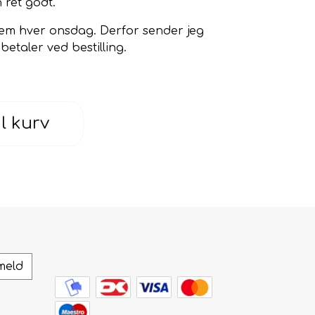
 ret godt.
hjem hver onsdag. Derfor sender jeg
betaler ved bestilling.
il kurv
meld