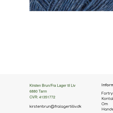
Kirsten Brun/Fra Lager til Liv
Infor
6880 Tarm
Fortr
CVR: 41351772
Konta
Om
kirstenbrun@fralagertilliv.dk
Hande